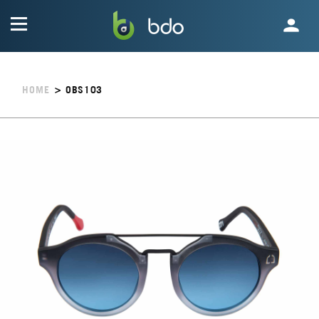
HOME
>
OBS103