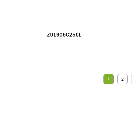
ZUL905C25CL
1
2