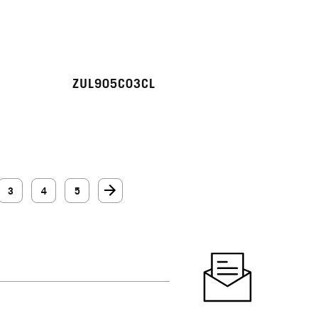
ZUL905C03CL
3
4
5