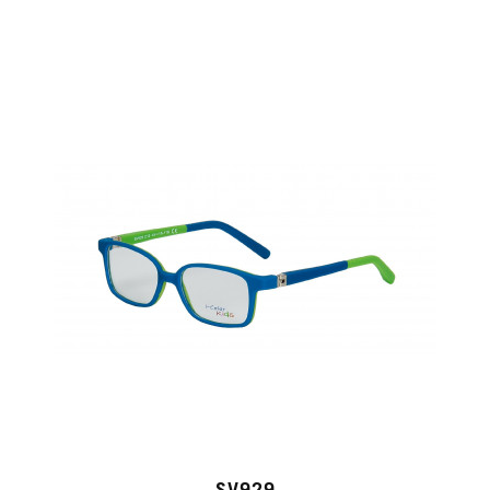
SV929