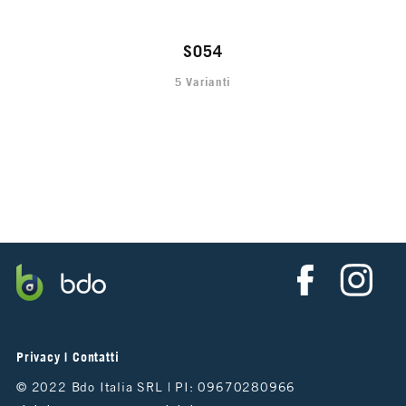
S054
5 Varianti
Privacy
|
Contatti
© 2022 Bdo Italia SRL | PI: 09670280966