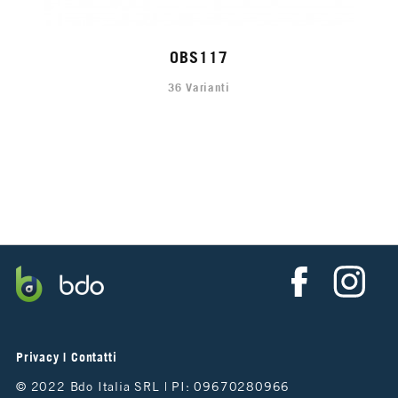
OBS117
36 Varianti
Privacy
|
Contatti
© 2022 Bdo Italia SRL | PI: 09670280966